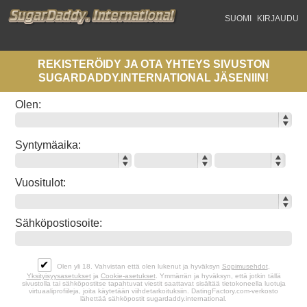
SUOMI
KIRJAUDU
REKISTERÖIDY
JA OTA YHTEYS SIVUSTON
SUGARDADDY.INTERNATIONAL
JÄSENIIN!
Olen:
Syntymäaika:
Vuositulot:
Sähköpostiosoite:
✔
Olen yli 18. Vahvistan että olen lukenut ja hyväksyn
Sopimusehdot
,
Yksityisyysasetukset
ja
Cookie-asetukset
. Ymmärrän ja hyväksyn, että jotkin tällä
sivustolla tai sähköpostitse tapahtuvat viestit saattavat sisältää tietokoneella luotuja
virtuaaliprofiileja, joita käytetään viihdetarkoituksiin. DatingFactory.com-verkosto
lähettää sähköpostit sugardaddy.international.