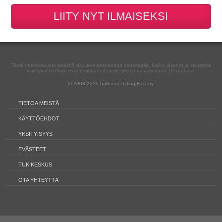
Tämä verkkosivusto sisältää aikuisille tarkoitettua materiaalia. Kaikki jäsenet ja sivustolla
esiintyvät henkilöt ovat osoittaneet meille olevansa vähintään 18-vuotiaita.
© 2008-2026
hallinnoi Dating Factory
TIETOA MEISTÄ
KÄYTTÖEHDOT
YKSITYISYYS
EVÄSTEET
TUKIKESKUS
OTA YHTEYTTÄ